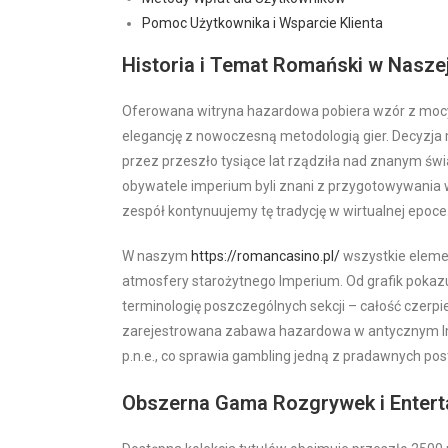
Pomoc Użytkownika i Wsparcie Klienta
Historia i Temat Romański w Naszej
Oferowana witryna hazardowa pobiera wzór z mocy 
elegancję z nowoczesną metodologią gier. Decyzja mo
przez przeszło tysiące lat rządziła nad znanym świ
obywatele imperium byli znani z przygotowywania wi
zespół kontynuujemy tę tradycję w wirtualnej epoce
W naszym
https://romancasino.pl/
wszystkie eleme
atmosfery starożytnego Imperium. Od grafik pokazu
terminologię poszczególnych sekcji – całość czerpie 
zarejestrowana zabawa hazardowa w antycznym Imp
p.n.e., co sprawia gambling jedną z pradawnych posta
Obszerna Gama Rozgrywek i Entert