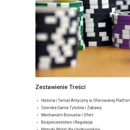
Zestawienie Treści
Historia i Temat Antyczny w Oferowanej Platfor
Szeroka Gama Tytułów i Zabawy
Mechanizm Bonusów i Ofert
Bezpieczeństwo i Regulacja
Metody Wpłat dla Użytkowników