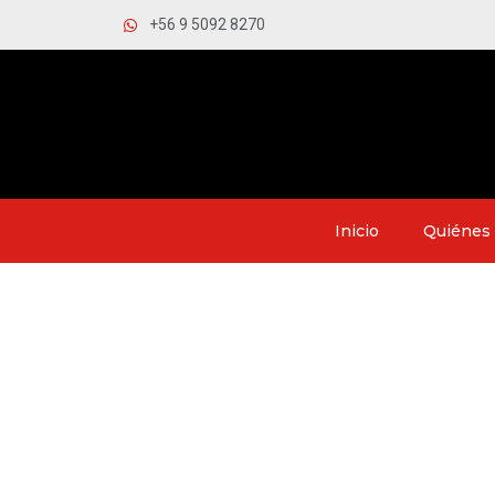
+56 9 5092 8270
Inicio
Quiénes