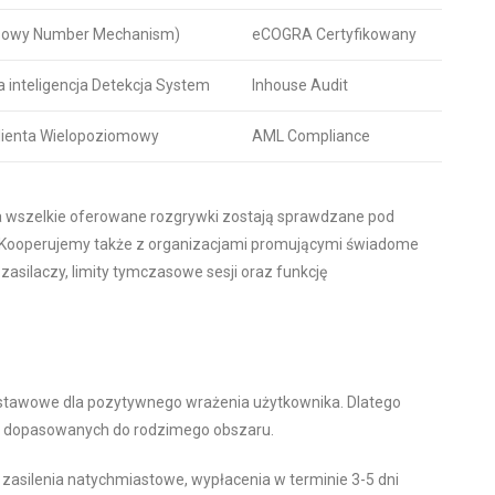
sowy Number Mechanism)
eCOGRA Certyfikowany
 inteligencja Detekcja System
Inhouse Audit
lienta Wielopoziomowy
AML Compliance
a wszelkie oferowane rozgrywki zostają sprawdzane pod
. Kooperujemy także z organizacjami promującymi świadome
 zasilaczy, limity tymczasowe sesji oraz funkcję
odstawowe dla pozytywnego wrażenia użytkownika. Dlatego
i dopasowanych do rodzimego obszaru.
 zasilenia natychmiastowe, wypłacenia w terminie 3-5 dni