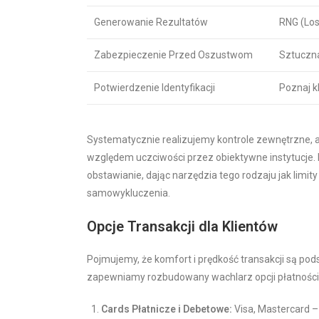
Generowanie Rezultatów
RNG (Lo
Zabezpieczenie Przed Oszustwom
Sztuczna
Potwierdzenie Identyfikacji
Poznaj k
Systematycznie realizujemy kontrole zewnętrzne, 
względem uczciwości przez obiektywne instytucje
obstawianie, dając narzędzia tego rodzaju jak limity
samowykluczenia.
Opcje Transakcji dla Klientów
Pojmujemy, że komfort i prędkość transakcji są p
zapewniamy rozbudowany wachlarz opcji płatnośc
Cards Płatnicze i Debetowe:
Visa, Mastercard –