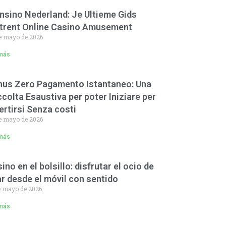
nsino Nederland: Je Ultieme Gids
trent Online Casino Amusement
e mayo de 2026
más
us Zero Pagamento Istantaneo: Una
colta Esaustiva per poter Iniziare per
ertirsi Senza costi
e mayo de 2026
más
ino en el bolsillo: disfrutar el ocio de
r desde el móvil con sentido
e mayo de 2026
más