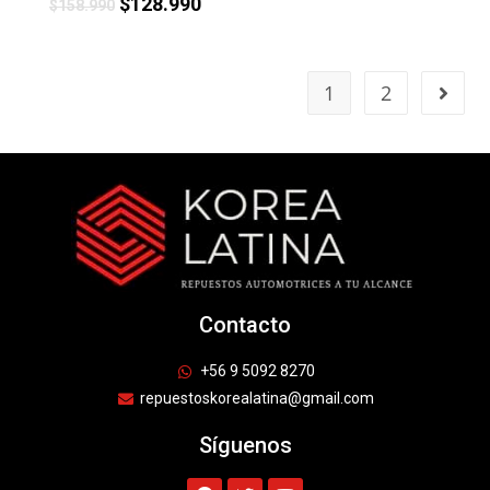
$
128.990
$
158.990
1
2
Contacto
+56 9 5092 8270
repuestoskorealatina@gmail.com
Síguenos