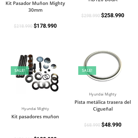
Kit Pasador Muñon Mighty
30mm
$
258.990
$
298.990
$
178.990
$
218.990
SALE!
SALE!
Hyundai Mighty
Pista metálica trasera del
Cigueñal
Hyundai Mighty
Kit pasadores muñon
$
48.990
$
68.990