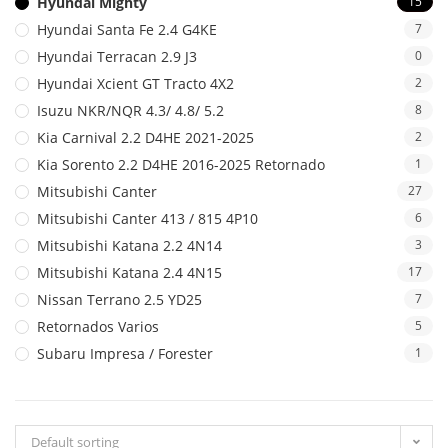
Hyundai Mighty
15
Hyundai Santa Fe 2.4 G4KE
7
Hyundai Terracan 2.9 J3
0
Hyundai Xcient GT Tracto 4X2
2
Isuzu NKR/NQR 4.3/ 4.8/ 5.2
8
Kia Carnival 2.2 D4HE 2021-2025
2
Kia Sorento 2.2 D4HE 2016-2025 Retornado
1
Mitsubishi Canter
27
Mitsubishi Canter 413 / 815 4P10
6
Mitsubishi Katana 2.2 4N14
3
Mitsubishi Katana 2.4 4N15
17
Nissan Terrano 2.5 YD25
7
Retornados Varios
5
Subaru Impresa / Forester
1
Default sorting