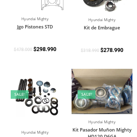
Hyundai Mighty
Hyundai Mighty
Jgo Pistones STD
Kit de Embrague
$
298.990
$
278.990
$
478.000
$
318.990
SALE!
SALE!
Hyundai Mighty
Kit Pasador Muñon Mighty
Hyundai Mighty
HD120 D6GA